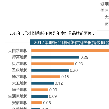
2017年，飞利浦和松下位列年度灯具品牌前两位，