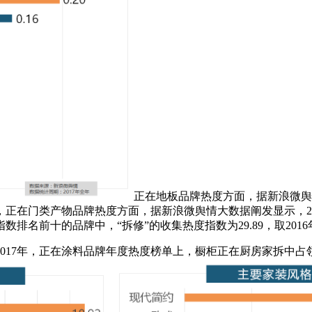
正在地板品牌热度方面，据新浪微舆
正在门类产物品牌热度方面，据新浪微舆情大数据阐发显示，2
名前十的品牌中，“拆修”的收集热度指数为29.89，取2016
017年，正在涂料品牌年度热度榜单上，橱柜正在厨房家拆中占