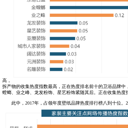
高，
拆产物的收集热度指数最高，正在热度排名前十的卫浴品牌中，
螳螂、业之峰、龙发粉饰、星艺粉饰紧随其后。正在收集热度指数排
此中，2017年，占领年度壁纸品牌热度排行榜八到十位。2