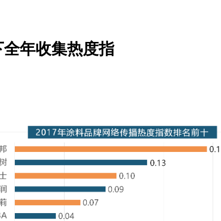
下全年收集热度指