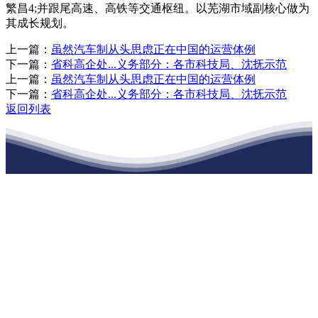
繁昌4;并跟尾高速、高铁等交通枢纽。以芜湖市域副核心做为
其成长规划。
上一篇：
虽然汽车制从头思虑正在中国的运营体例
下一篇：
省科高企处...义务部分：各市科技局、沈抚示范
上一篇：
虽然汽车制从头思虑正在中国的运营体例
下一篇：
省科高企处...义务部分：各市科技局、沈抚示范
返回列表
江苏必一·运动官方网站建材有限公司
公司经营范围包括：建材销售；干粉砂浆、水泥制品生产、销售；普
通货物仓储；道路普通货物运输；建筑劳务分包（凭资质证书经
营）。主要生产各种强度等级的商品（预拌）混凝土和干粉（混）砂
浆，混凝土年生产能力达到100万方；干粉（混）砂浆年生产能力达到