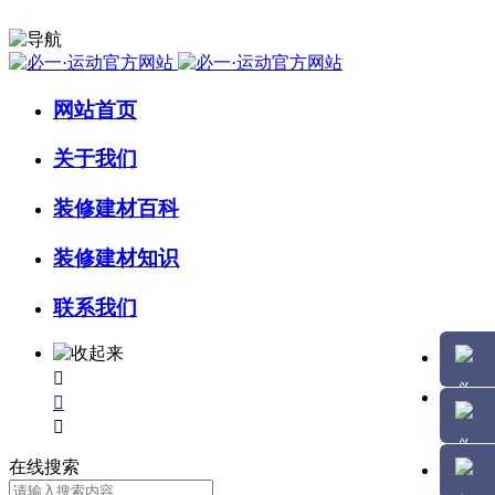
网站首页
关于我们
装修建材百科
装修建材知识
联系我们



在线搜索