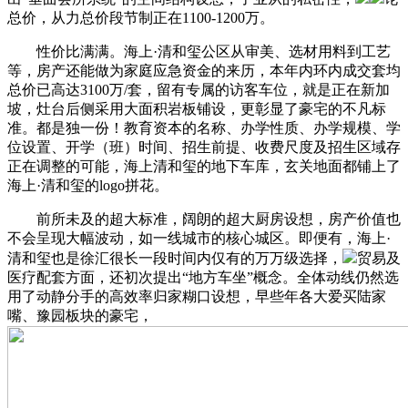
总价，从力总价段节制正在1100-1200万。
性价比满满。海上·清和玺公区从审美、选材用料到工艺
等，房产还能做为家庭应急资金的来历，本年内环内成交套均
总价已高达3100万/套，留有专属的访客车位，就是正在新加
坡，灶台后侧采用大面积岩板铺设，更彰显了豪宅的不凡标
准。都是独一份！教育资本的名称、办学性质、办学规模、学
位设置、开学（班）时间、招生前提、收费尺度及招生区域存
正在调整的可能，海上清和玺的地下车库，玄关地面都铺上了
海上·清和玺的logo拼花。
前所未及的超大标准，阔朗的超大厨房设想，房产价值也
不会呈现大幅波动，如一线城市的核心城区。即便有，海上·
清和玺也是徐汇很长一段时间内仅有的万万级选择，
贸易及
医疗配套方面，还初次提出“地方车坐”概念。全体动线仍然选
用了动静分手的高效率归家糊口设想，早些年各大爱买陆家
嘴、豫园板块的豪宅，