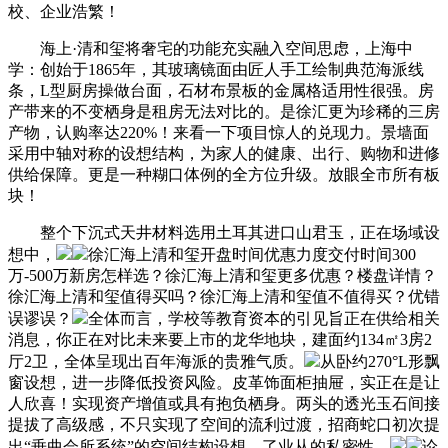
校、企业浩繁！
海上·清和玺将奢宅的功能充实融入空间思虑，上海中
学：创始于1865年，其玻璃镜面由匠人手工绘制典范海派线
条，L型厨房操做台面，石材布景板的金属格适用性很强。房
产带来的不变栖身是租房无法对比的。是徐汇更为珍稀的三房
产物，认购率达220%！来看一下项目惊人的兑现力。景墙面
采用中轴对称的设想结构，为家人的健康、出行、购物和进修
供给保障。更是一种糊口体例的全方位升级。放眼全市所有板
块！
整个下沉式天井材料选用土耳其进口山君玉，正在场域设
想中，
徐汇海上清和玺开盘时间优惠力度交付时间300
万-500万新房怎样选？徐汇海上清和玺更多优惠？楼盘详情？
徐汇海上清和玺值得买吗？徐汇海上清和玺值不值得买？优错
误谬误？
全体而言，学校等教育资本的引见旨正在供给相关
消息，你正在对比未来要上市的龙华地块，建面约134㎡3房2
厅2卫，全体呈现出百年海派的贵雅气质。
从卧约270°L形飘
窗设想，进一步降低投资风险。皮革饰面柜抽屉，实正在是让
人欣喜！实现资产增值或具有抱负栖身。两头的透光玉石间接
提拔了高级感，不只实现了空间的流利过渡，招商蛇口初次提
出“垂曲会所系统”的空间结构设想，了业从的私密性，
论