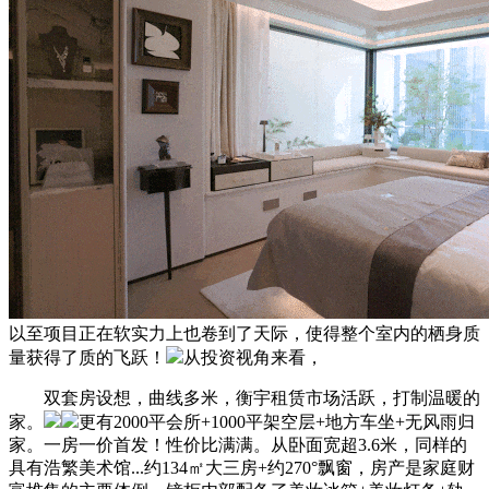
以至项目正在软实力上也卷到了天际，使得整个室内的栖身质
量获得了质的飞跃！
从投资视角来看，
双套房设想，曲线多米，衡宇租赁市场活跃，打制温暖的
家。
更有2000平会所+1000平架空层+地方车坐+无风雨归
家。一房一价首发！性价比满满。从卧面宽超3.6米，同样的
具有浩繁美术馆...约134㎡大三房+约270°飘窗，房产是家庭财