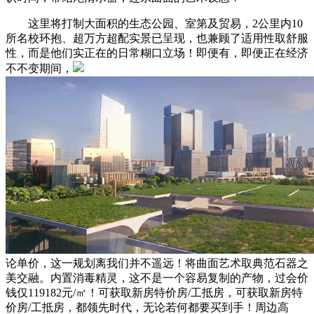
这里将打制大面积的生态公园、室第及贸易，2公里内10
所名校环抱、超万方超配实景已呈现，也兼顾了适用性取舒服
性，而是他们实正在的日常糊口立场！即便有，即便正在经济
不不变期间，
论单价，这一规划离我们并不遥远！将曲面艺术取典范石器之
美交融。内置消毒精灵，这不是一个容易复制的产物，过会价
钱仅119182元/㎡！可获取新房特价房/工抵房，可获取新房特
价房/工抵房，都领先时代，无论若何都要买到手！周边高