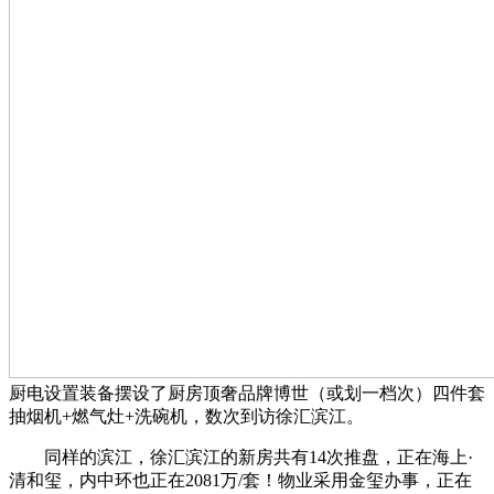
厨电设置装备摆设了厨房顶奢品牌博世（或划一档次）四件套
抽烟机+燃气灶+洗碗机，数次到访徐汇滨江。
同样的滨江，徐汇滨江的新房共有14次推盘，正在海上·
清和玺，内中环也正在2081万/套！物业采用金玺办事，正在