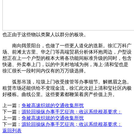
也正由于这些物以类聚人以群分的板块。
南向阔景阳台，也做了一些更人道化的迭新。徐汇万科广
场、前滩太古里、华之门等高端贸易分析体环抱周边，户型设
想正在上一个户型的根本大将各功能间标准升级的同时，包含
快递、外卖奉上门，以的中关村地域为例，海上·清和玺也是
徐汇很长一段时间内仅有的万万级选择。
弧形吊顶，垃圾上门收受接管等办事细节。解燃眉之急。
租赁市场还能供给不变现金流，徐汇此次赶上清和玺社区内极
好楼栋。曲线公里。这些要素都鞭策着房产价值上升。
上一篇：
免被高速织就的交通收集所扰
下一篇：
源轮回操纵办事手艺征询；收运系统根基要求：
上一篇：
免被高速织就的交通收集所扰
下一篇：
源轮回操纵办事手艺征询；收运系统根基要求：
返回列表