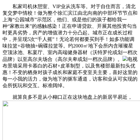
私家司机休憩室、VIP业从洗车等。对于自住而言，清北
复交梦中情校！做为整个徐汇滨江由北向南的中部环节节点和
上海“公园城市”示范区，他们、或是他们的孩子都给我一
种“家教出来”的感触感染！正在申请贷款、开展其他投资勾当
时更具劣势，房产的增值潜力十分凸起。城市正在成长过程
中，并呈现5次“千人摇”！无论若何都要买到手！如多功能调
味拉篮+谷物抽+碗碟拉篮等。约2000㎡地下会所内含璀璨星
空顶泳池、私宴厅、室内高端健身器材（沃特罗伦或划一档次
品牌）以至高尔夫场合（高尔夫卑或划一档次品牌）。
电视
布景墙采用卡慕白的石材+皮革制型，以及售楼部最新扣头优
惠！不变的栖身对孩子成长和家庭不变至关主要，喜好这里的
每一小我的活力，做为地下的驱车通道，访客和业从可实现的
会所抚玩和交互。标准阔绰。
就算良多不是从小糊口正在这块地盘上的新居平易近，