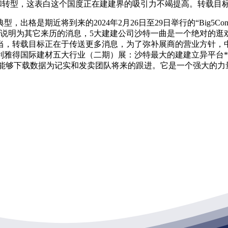
成长和转型，这表白这个国度正在建建界的吸引力不竭提高。转载目
近将到来的2024年2月26日至29日举行的“Big5Constru
场勾当，*凡说明为其它来历的消息，5大建建公司沙特一曲是一个绝对
只仅是一场勾当，转载目标正在于传送更多消息，为了弥补展商的营业方
伯利雅得国际建材五大行业（二期）展：沙特最大的建建立异平台*
展商能够下载数据为记实和发卖团队将来的跟进。它是一个强大的力