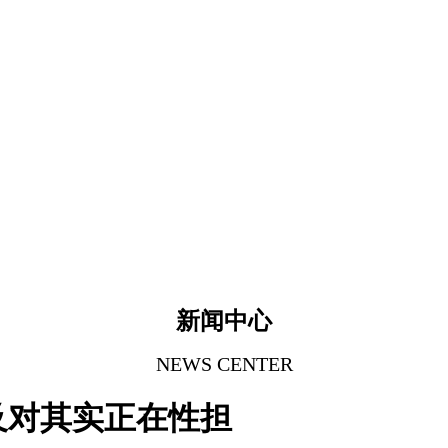
新闻中心
NEWS CENTER
及对其实正在性担