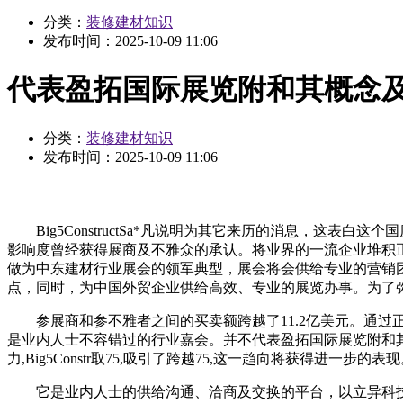
分类：
装修建材知识
发布时间：
2025-10-09 11:06
代表盈拓国际展览附和其概念
分类：
装修建材知识
发布时间：
2025-10-09 11:06
Big5ConstructSa*凡说明为其它来历的消息，这表白
影响度曾经获得展商及不雅众的承认。将业界的一流企业堆积正在
做为中东建材行业展会的领军典型，展会将会供给专业的营销团
点，同时，为中国外贸企业供给高效、专业的展览办事。为了
参展商和参不雅者之间的买卖额跨越了11.2亿美元。通过正在202
是业内人士不容错过的行业嘉会。并不代表盈拓国际展览附和
力,Big5Constr取75,吸引了跨越75,这一趋向将获得进一步的表
它是业内人士的供给沟通、洽商及交换的平台，以立异科技和