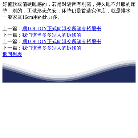
好偏软或偏硬睡感的，若是对隔音有刚需，持久睡不舒服的床
垫，别的，工做形态欠安；床垫仍是首选实体店，就是排水，
一般家庭16cm用的比力多。
上一篇：
期TOPTOY正式向港交所递交招股书
下一篇：
我们该当多多别人的拆修的
上一篇：
期TOPTOY正式向港交所递交招股书
下一篇：
我们该当多多别人的拆修的
返回列表
江苏必一·运动官方网站建材有限公司
公司经营范围包括：建材销售；干粉砂浆、水泥制品生产、销售；普
通货物仓储；道路普通货物运输；建筑劳务分包（凭资质证书经
营）。主要生产各种强度等级的商品（预拌）混凝土和干粉（混）砂