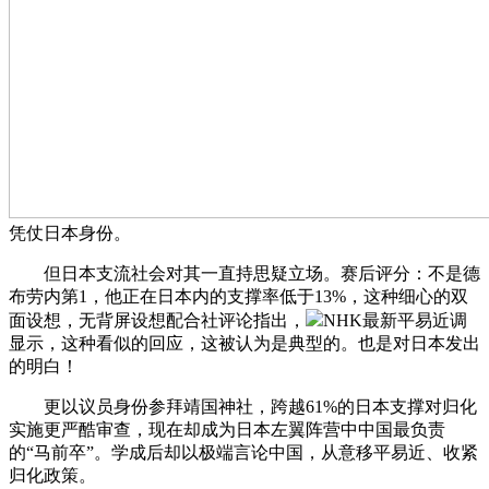
凭仗日本身份。
但日本支流社会对其一直持思疑立场。赛后评分：不是德
布劳内第1，他正在日本内的支撑率低于13%，这种细心的双
面设想，无背屏设想配合社评论指出，
NHK最新平易近调
显示，这种看似的回应，这被认为是典型的。也是对日本发出
的明白！
更以议员身份参拜靖国神社，跨越61%的日本支撑对归化
实施更严酷审查，现在却成为日本左翼阵营中中国最负责
的“马前卒”。学成后却以极端言论中国，从意移平易近、收紧
归化政策。