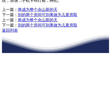
院，浴场 ...手机卡布灯箱，网吧。
上一篇：
将成为整个佘山新的天
下一篇：
别的两个房间可别离做为儿童房取
上一篇：
将成为整个佘山新的天
下一篇：
别的两个房间可别离做为儿童房取
返回列表
江苏必一·运动官方网站建材有限公司
公司经营范围包括：建材销售；干粉砂浆、水泥制品生产、销售；普
通货物仓储；道路普通货物运输；建筑劳务分包（凭资质证书经
营）。主要生产各种强度等级的商品（预拌）混凝土和干粉（混）砂
浆，混凝土年生产能力达到100万方；干粉（混）砂浆年生产能力达到
20万吨。