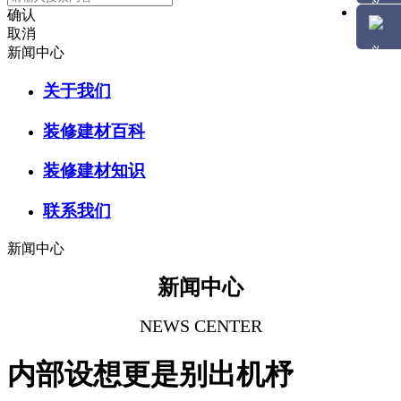
确认
取消
新闻中心
关于我们
装修建材百科
装修建材知识
联系我们
新闻中心
新闻中心
NEWS CENTER
内部设想更是别出机杼