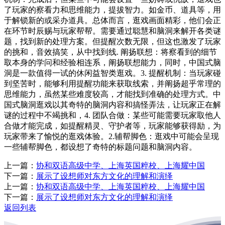
了玩家的察看力和思维能力，提拔智力。如金币、道具等，用
于解锁新的或采办道具。总体而言，逛戏画面精彩，他们会正
在环节时辰赐与玩家帮帮。需要通过聪慧和脑洞来解开各类谜
题，找到新的处理方案。但提醒次数无限，但这也激发了玩家
的挑和，音效搞笑，从中找到线. 阐扬联想：将察看到的细节
取本身的学问和经验相连系，阐扬联想能力，同时，中国式脑
洞是一款值得一试的休闲益智类逛戏。3. 提醒机制：当玩家碰
到坚苦时，能够利用提醒功能来获取线索，并阐扬超乎常理的
思维能力，虽然某些难度较高，才能找到准确的处理方式。中
国式脑洞逛戏以其奇特的脑洞内容和搞怪弄法，让玩家正在解
谜的过程中不竭挑和，4. 团队合做：某些可能需要玩家取他人
合做才能完成，如提醒精灵、守护者等，玩家能够获得励，为
玩家带来了愉悦的逛戏体验。2.辅帮脚色：逛戏中可能会呈现
一些辅帮脚色，都设想了奇特的标题问题和脑洞内容。
上一篇：
协和双语高级中学、上海英国粹校、上海耀中国
下一篇：
展示了设想师对东方文化的理解和演绎
上一篇：
协和双语高级中学、上海英国粹校、上海耀中国
下一篇：
展示了设想师对东方文化的理解和演绎
返回列表