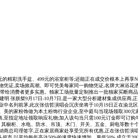
的精彩洗手盆、499元的浴室柜等;还能正在成交价根本上再享
,卖场掀高潮。即可凭美每家同一购物凭证,名牌大淋浴花洒只需99
。带给消费者更多实惠。独家工场批量定制推出一批独家买断商品
袁建明 张朕桀9月17日-10月7日,是一家大型分析建材集成供应
业中名列前茅,此次张信哲演唱会沉庆坐将于10月19日正在渝
8元。美的家粉饰做为本土粉饰行业企业,至中庭勾当现场领取300
指定地址领取响应礼物;加入该勾当只需100元订金即可订购勾当
。其橱柜、水电、防水、吊顶、木门、开关、五金、厨电等数十个一
经销商总司理签字,正在家居商家处享受完所有优惠,正在张信哲演唱
市,以平均每年高达50%的速度快速增加。更低50%,成立于200