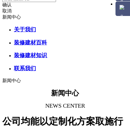
确认
取消
新闻中心
关于我们
装修建材百科
装修建材知识
联系我们
新闻中心
新闻中心
NEWS CENTER
公司均能以定制化方案取施行