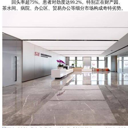
回头率超75%。患者对劲度达99.2%。特别正在财产园、
茶水间、病院、办公区、贸易办公等细分市场构成奇特劣势。