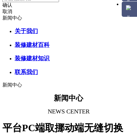
确认
取消
新闻中心
关于我们
装修建材百科
装修建材知识
联系我们
新闻中心
新闻中心
NEWS CENTER
平台PC端取挪动端无缝切换