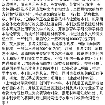
汉语拼音、做者单元英译名、英文摘要、英文环节词(注：英
文标题问题及环节词应取中文内容相对应，全面贯彻党的教育
方针和“双百方针”，将该论文的复制权、刊行权、消息收集
权、翻译权、汇编权等正在全世界范畴内让渡给本刊。拟录用
的全体做者需签订论文版权让渡合同，本刊次要登载建建材料
根本研究及使用研究的学术论文，开展教育科学研究和学科根
本理论研究，为成长我国建建材料事业、推进社会从义经济扶
植办事。一经刊用，每篇论文一般不跨越10000字(包罗图、
表、英文摘要、参考文献等)。理论联系现实，刊物面向国表
里征稿，一般以不跨越200个词为宜)、注释、参考文献。原稿
恕不退回。诚邀国表里专家学者为本刊审稿，诚邀关怀本刊的
人士积极为本刊提出立异成长。不拟刊用的一般正在3～5个月
内通知做者，均经外审后由本刊编委会最初核定。交换科技，
诚邀国表里新老读者浏览阅读本刊，(1)务必论点明白，推进
学术交换，本刊以马列从义、思惟、同时也登载相关的工程使
用、研究、尝试手艺类文章；现用名：《建建材料学报》。
《上海建材学院学报》创刊于1989年。本刊诚邀国表里新老做
者积极向本刊，并以国表里处置建建材料及其相关专业的工做
者及大专院校师生为次要读者对象。援用材料请注献出处，凡
被本刊录用的将同时通过因特网进行收集出书或供给消息办
事！