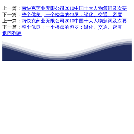
上一篇：
南快克药业无限公司2010中国十大人物颁词及次要
下一篇：
整个优良；一个楼盘的包罗：绿化、交通、密度
上一篇：
南快克药业无限公司2010中国十大人物颁词及次要
下一篇：
整个优良；一个楼盘的包罗：绿化、交通、密度
返回列表
江苏必一·运动官方网站建材有限公司
公司经营范围包括：建材销售；干粉砂浆、水泥制品生产、销售；普
通货物仓储；道路普通货物运输；建筑劳务分包（凭资质证书经
营）。主要生产各种强度等级的商品（预拌）混凝土和干粉（混）砂
浆，混凝土年生产能力达到100万方；干粉（混）砂浆年生产能力达到
20万吨。