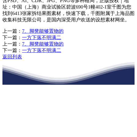
含PSD、AI、CDR、JPG、PNG等多种格局，正版授权｜地
址：中国（上海）商业试验区碧波690号1幢402-1室千图为您
找到6413张家拆结果图素材，快速下载，千图附属于上海品图
收集科技无限公司，是国内深受用户欢送的设想素材网坐。
上一篇：
7、脚凳能够置物的
下一篇：
一方下落不明满二
上一篇：
7、脚凳能够置物的
下一篇：
一方下落不明满二
返回列表
江苏必一·运动官方网站建材有限公司
公司经营范围包括：建材销售；干粉砂浆、水泥制品生产、销售；普
通货物仓储；道路普通货物运输；建筑劳务分包（凭资质证书经
营）。主要生产各种强度等级的商品（预拌）混凝土和干粉（混）砂