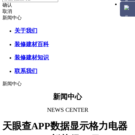
确认
取消
新闻中心
关于我们
装修建材百科
装修建材知识
联系我们
新闻中心
新闻中心
NEWS CENTER
天眼查APP数据显示格力电器