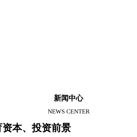
新闻中心
NEWS CENTER
育资本、投资前景