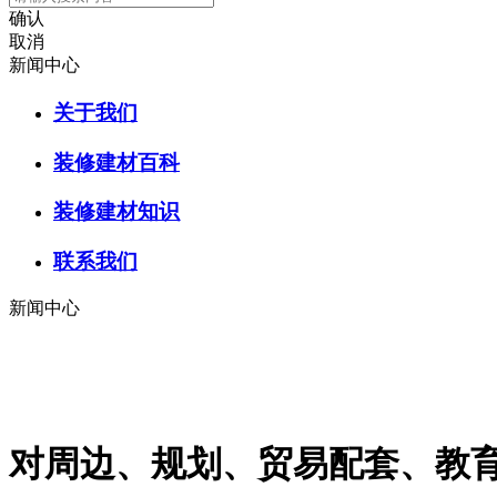
确认
取消
新闻中心
关于我们
装修建材百科
装修建材知识
联系我们
新闻中心
对周边、规划、贸易配套、教