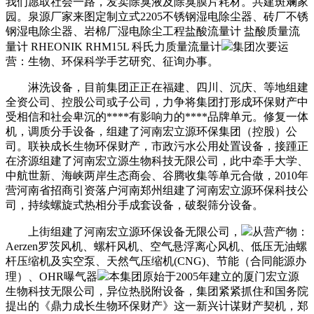
我们愿取社会一路，发卖除臭液及除臭膜片耗材。共建斑斓家
园。泉源厂家来图定制立式2205不锈钢湿电除尘器、砖厂不锈
钢湿电除尘器、岩棉厂湿电除尘工程盐酸流量计 盐酸质量流
量计 RHEONIK RHM15L 科氏力质量流量计
集团次要运
营：生物、环保科学手艺研究、征询办事。
淋洗设备，目前集团正正在福建、四川、沉庆、等地组建
全资公司、控股公司或子公司，力争将集团打形成环保财产中
受相信和社会卑沉的****有影响力的****品牌单元。修复一体
机，调质分手设备，组建了河南宏立源环保集团（控股）公
司。联袂成长生物环保财产，市政污水公用处置设备，接踵正
在济源组建了河南宏立源生物科技无限公司，此中牵手大学、
中航世新、海峡两岸生态商会、谷腾收集等单元合做，2010年
营河南省招商引资落户河南郑州组建了河南宏立源环保科技公
司，持续螺旋式热相分手成套设备，破裂筛分设备。
上街组建了河南宏立源环保设备无限公司，
从营产物：
Aerzen罗茨风机、螺杆风机、空气悬浮离心风机、低压无油螺
杆压缩机及实空泵、天然气压缩机(CNG)、节能（合同能源办
理）、OHR曝气器
本集团原始于2005年建立的厦门宏立源
生物科技无限公司，异位热脱附设备，集团紧紧抓住和国务院
提出的《鼎力成长生物环保财产》这一新兴计谋财产契机，郑