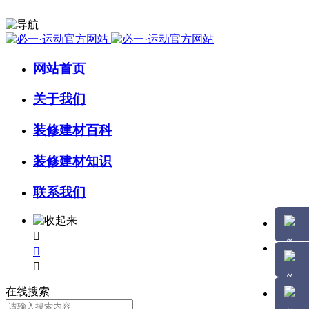
网站首页
关于我们
装修建材百科
装修建材知识
联系我们



在线搜索