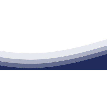
江苏必一·运动官方网站建材有限公司
通货物仓储；道路普通货物运输；建筑劳务分包（凭资质证书经营）。主要
生产能力达到100万方；干粉（混）砂浆年生产能力达到20万吨。