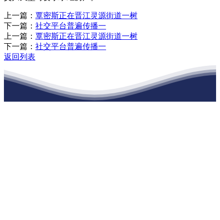
上一篇：
覃密斯正在晋江灵源街道一树
下一篇：
社交平台普遍传播一
上一篇：
覃密斯正在晋江灵源街道一树
下一篇：
社交平台普遍传播一
返回列表
江苏必一·运动官方网站建材有限公司
公司经营范围包括：建材销售；干粉砂浆、水泥制品生产、销售；普
通货物仓储；道路普通货物运输；建筑劳务分包（凭资质证书经
营）。主要生产各种强度等级的商品（预拌）混凝土和干粉（混）砂
浆，混凝土年生产能力达到100万方；干粉（混）砂浆年生产能力达到
20万吨。