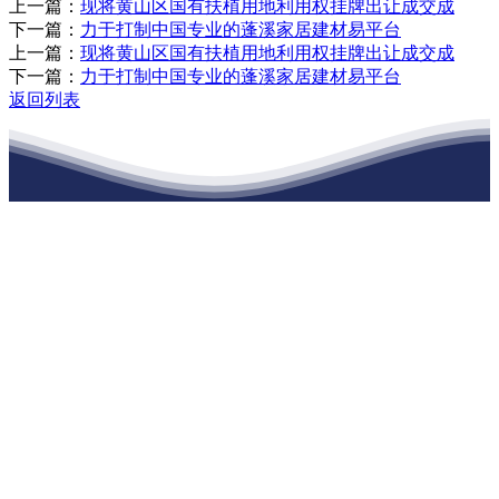
上一篇：
现将黄山区国有扶植用地利用权挂牌出让成交成
下一篇：
力于打制中国专业的蓬溪家居建材易平台
上一篇：
现将黄山区国有扶植用地利用权挂牌出让成交成
下一篇：
力于打制中国专业的蓬溪家居建材易平台
返回列表
江苏必一·运动官方网站建材有限公司
公司经营范围包括：建材销售；干粉砂浆、水泥制品生产、销售；普
通货物仓储；道路普通货物运输；建筑劳务分包（凭资质证书经
营）。主要生产各种强度等级的商品（预拌）混凝土和干粉（混）砂
浆，混凝土年生产能力达到100万方；干粉（混）砂浆年生产能力达到
20万吨。
地 址：南通市滨海园区东晋村八组江苏必一·运动官方网站建材有