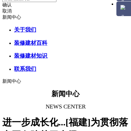
确认
取消
新闻中心
关于我们
装修建材百科
装修建材知识
联系我们
新闻中心
新闻中心
NEWS CENTER
进一步成长化...[福建]为贯彻落