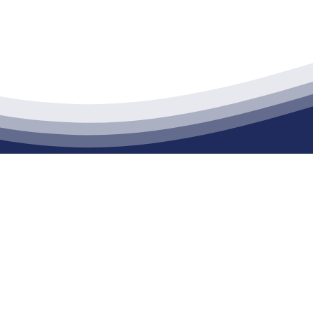
江苏必一·运动官方网站建材有限公司
通货物仓储；道路普通货物运输；建筑劳务分包（凭资质证书经营）。主要
生产能力达到100万方；干粉（混）砂浆年生产能力达到20万吨。
公司