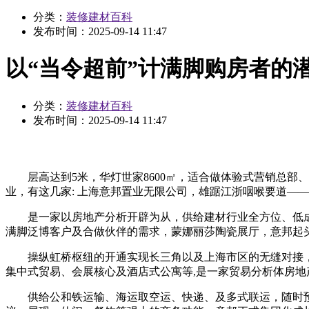
分类：
装修建材百科
发布时间：
2025-09-14 11:47
以“当令超前”计满脚购房者的
分类：
装修建材百科
发布时间：
2025-09-14 11:47
层高达到5米，华灯世家8600㎡，适合做体验式营销总部、
业，有这几家: 上海意邦置业无限公司，雄踞江浙咽喉要道—
是一家以房地产分析开辟为从，供给建材行业全方位、低成
满脚泛博客户及合做伙伴的需求，蒙娜丽莎陶瓷展厅，意邦起
操纵虹桥枢纽的开通实现长三角以及上海市区的无缝对接，
集中式贸易、会展核心及酒店式公寓等,是一家贸易分析体房地
供给公和铁运输、海运取空运、快递、及多式联运，随时预