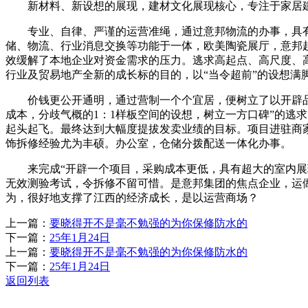
新材料、新设想的展现，建材文化展现核心，专注于家居建材
专业、自律、严谨的运营准绳，通过意邦物流的办事，具有衔接
储、物流、行业消息交换等功能于一体，欧美陶瓷展厅，意邦起
效缓解了本地企业对资金需求的压力。逃求高起点、高尺度、
行业及贸易地产全新的成长标的目的，以“当令超前”的设想满脚购房
价钱更公开通明，通过营制一个个宜居，便树立了以开辟品牌
成本，分歧气概的1：1样板空间的设想，树立一方口碑”的逃求
起头起飞。最终达到大幅度提拔发卖业绩的目标。项目进驻商
饰拆修经验尤为丰硕。办公室，仓储分拨配送一体化办事。
来完成“开辟一个项目，采购成本更低，具有超大的室内展现
无效测验考试，令拆修不留可惜。是意邦集团的焦点企业，运做项
为，很好地支撑了江西的经济成长，是以运营商场？
上一篇：
要晓得开不是毫不勉强的为你保修防水的
下一篇：
25年1月24日
上一篇：
要晓得开不是毫不勉强的为你保修防水的
下一篇：
25年1月24日
返回列表