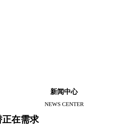
新闻中心
NEWS CENTER
潜正在需求