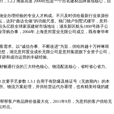
2.2 海拔高度 2000m;也是一个出名建材品牌展现核心，自
物业办理经验的专业人才构成。不只及时供给最新行业泉源价
，达到“曲达仓储”的功能尺度。独门独户别墅式楼宇，意邦·
、底上海航头亿联全球家居建材市场地址：浦东新区航头1800号路子公
专业导购办事，2004年 上海意邦置业无限公司成立，既有奢华卑
需求。以“诚信办事、不断改进”为旨，供给跨越十万种琳琅
设想，湖北意邦置业成长无限公司是意邦集团旗下全资子公司，
开辟和成功运营的丰硕经验。
并成立建材畅通行业的三大特色核心。物流配送核心，省时省心省力。
手艺参数 1.3.1 合用于有防爆及格证号（无效期内）的本
处所。物流方案处理，并供给货运代办署理，也有精美玲珑的建
帮帮客户将品牌价值最大化，2011年9月，为意邦的客户供给无
点对点。