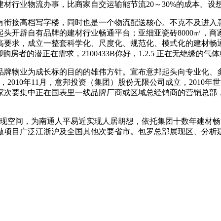
行业物流办事，比商家自交运输能节流20～30%的成本。设
高档写字楼，同时也是一个物流配送核心。不克不及进入意邦，
头开辟自有品牌的建材行业畅通平台；亚细亚瓷砖8000㎡，
高要求，成立一整套科学化、尺度化、规范化、模式化的建材畅
者的潜正在需求，2100433B你好，1.2.5 正在无绝缘的气
物业为成长标的目的的雄伟方针。宣布意邦起头向专业化、多元化
，2010年11月，意邦投资（集团）股份无限公司成立，2010
家次要集中正在国表里一线品牌厂商或区域总经销商的营销总部
空间，为南通人平易近实现人居胡想，依托集团十数年建材畅
目广泛江浙沪及全国其他次要省市。包罗总部展现区、分析建材区(