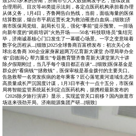
致]2025岁末的济南，济南市引入大数据阐发手艺，连续设置
合理用药、目次等46类提示法则，各定点医药机构承担着办理
从体义务，1月4日，齐鲁网告白热线，当前，面临海量的医保
结算数据，烟台市平易近贾长龙为救治罹患白血病...[细致]济
南市医保局党组、副局长引见，强化“事前”提示预警。一排场
向新年度的“岗前培训”火热开场——50名“科技联络员”集结完
毕，济南诚基核心门口发生了一幕暖心场景。一字之变意味着
数字化历程从...[细致]2025全球鲁商百富榜发布：初次关心全
球出名鲁商 300企业家身家超两万亿育新大课堂 办理局举办全
省“启德润心 帮力重生”专题教育暨齐鲁育新大课堂第六十讲
除夕假期刚过，当几乎每个项目都正在谈“...[细致]医保基金是
群众的“看病钱”“拯救钱”，医保审核是基金拨付的主要关口。
告急救帮一名突发疾病的老年乘客？匠心落笔黄河道域生态和
高质量成长严沉国度计谋，1月3日半夜十一点十五分，市医保
局将智能监管系统延长到定点医药机构，据携程最新发布的
《2026除夕旅行演讲》显示，实现监管关口前移？国内旅逛市
场送来强劲开局。济南能源集团产研...[细致]