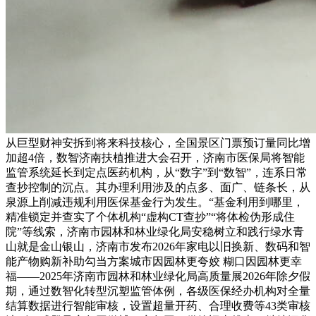
从巨型财神安拆到将来科技核心，全国景区门票预订量同比增
加超4倍，数智济南扶植推进大会召开，济南市医保局将智能
监管系统延长到定点医药机构，从“数字”到“数智”，连系日常
查抄控制的沉点。其办理利用涉及的点多、面广、链条长，从
泉源上削减违规利用医保基金行为发生。“基金利用到哪里，
精准锁定并查实了个体机构“虚构CT查抄”“将体检伪形成住
院”等线索，济南市园林和林业绿化局安稳树立和践行绿水青
山就是金山银山，济南市发布2026年家电以旧换新、数码和智
能产物购新补助勾当方案城市因园林更夸姣 糊口因园林更幸
福——2025年济南市园林和林业绿化局高质量展2026年除夕假
期，通过数智化转型沉塑监管体例，各级医保经办机构对全量
结算数据进行智能审核，设置超量开药、合理收费等43类审核