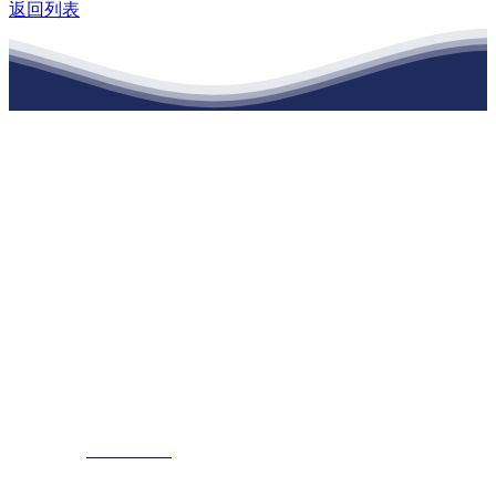
返回列表
江苏必一·运动官方网站建材有限公司
公司经营范围包括：建材销售；干粉砂浆、水泥制品生产、销售；普
通货物仓储；道路普通货物运输；建筑劳务分包（凭资质证书经
营）。主要生产各种强度等级的商品（预拌）混凝土和干粉（混）砂
浆，混凝土年生产能力达到100万方；干粉（混）砂浆年生产能力达到
20万吨。
地 址：南通市滨海园区东晋村八组江苏必一·运动官方网站建材有
限公司
客服热线：
17712222822
张经理
邮 箱：
445721731@qq.com