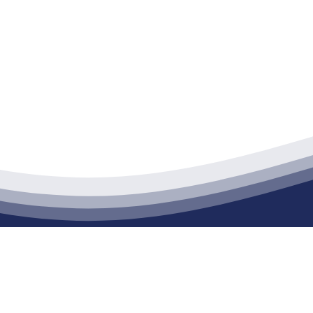
江苏必一·运动官方网站建材有限公司
通货物仓储；道路普通货物运输；建筑劳务分包（凭资质证书经营）。主要
生产能力达到100万方；干粉（混）砂浆年生产能力达到20万吨。