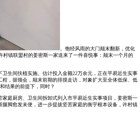
。饱经风雨的大门颠末翻新，优化
住许村镇联盟村的姜密斯一家送来了一件喜悦事：颠末一个月的
卫生间扶植实施。估计投入金额22万余元，正在平易近生实事
工程，据领会，颠末前期的排摸走访，对象扩大至全体低保、低
量和结果的前提下，同时？
家庭厨房、卫生间拆卸式列入市平易近生实事项目，姜密斯一
斯腿脚愈发未便，进一步提拔坚苦家庭的衡宇根本设备，许村镇