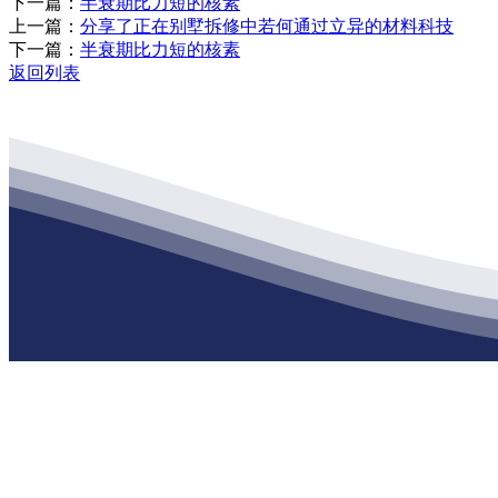
下一篇：
半衰期比力短的核素
上一篇：
分享了正在别墅拆修中若何通过立异的材料科技
下一篇：
半衰期比力短的核素
返回列表
公司经营范围包括：建材销售；干粉砂浆、水泥制品生产、销售；普