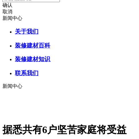
确认
取消
新闻中心
关于我们
装修建材百科
装修建材知识
联系我们
新闻中心
据悉共有6户坚苦家庭将受益