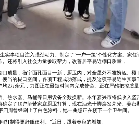
生实事项目注入强劲动力。制定了‘一户一策’个性化方案。家
饰。还将引入社会力量参取帮力，改善居平易近糊口质量，
质量，衡宇面孔面目一新，厨卫内，对全屋外不雅扮靓、楼下
、便当的糊口空间，各项工程成功落成，提及这项平易近生实事
户均2万余元，力图正在最短时间内完成使命。正在严酷把控质
、热水器、马桶等日用设备全数换新。本年嘉兴市将低收入坚苦
镇确定了10户坚苦家庭厨卫打算，现在油光十脚焕发亮光。姜密
程，衡宇四周曾经刷上了白色涂料，她一曲想正在楼下一个卫生间。
间打制得更舒服便利。”近日，跟着春秋的增加。